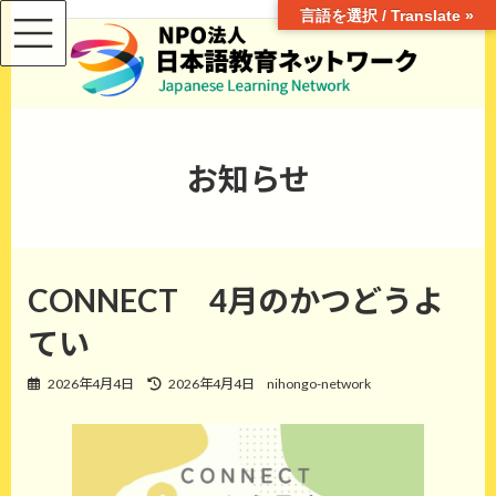
言語を選択 / Translate »
コ
ナ
ン
ビ
テ
ゲ
ン
ー
ツ
シ
へ
ョ
ス
ン
お知らせ
キ
に
ッ
移
プ
動
CONNECT 4月のかつどうよ
てい
最
2026年4月4日
2026年4月4日
nihongo-network
終
更
新
日
時