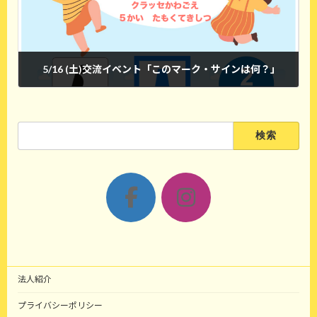
5/16 (土)交流イベント「このマーク・サインは何？」
2026年4月20日
検
索:
ア
ア
イ
イ
コ
コ
ン
ン
リ
リ
ン
ン
ク
ク
法人紹介
プライバシーポリシー